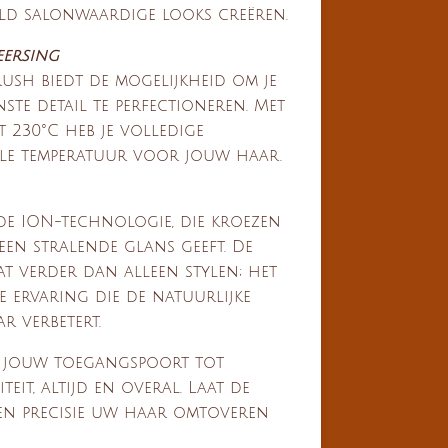
eld salonwaardige looks creëren.
eersing
ush biedt de mogelijkheid om je
nste detail te perfectioneren. Met
t 230°C heb je volledige
le temperatuur voor jouw haar.
de ION-technologie, die kroezen
een stralende glans geeft. De
t verder dan alleen stylen; het
 ervaring die de natuurlijke
r verbetert.
s jouw toegangspoort tot
eit, altijd en overal. Laat de
en precisie uw haar omtoveren