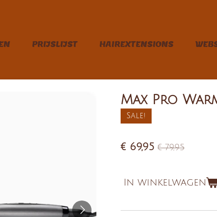
EN
PRIJSLIJST
HAIREXTENSIONS
WEB
Max Pro Warm
Sale!
€ 69,95
€ 79,95
In winkelwagen