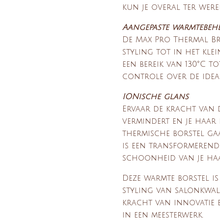
kun je overal ter wer
Aangepaste warmtebeh
De Max Pro Thermal Br
styling tot in het klei
een bereik van 130°C to
controle over de idea
IONische glans
Ervaar de kracht van 
vermindert en je haar 
thermische borstel gaa
is een transformerende
schoonheid van je haa
Deze warmte borstel i
styling van salonkwalit
kracht van innovatie 
in een meesterwerk.