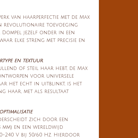
perk van haarperfectie met de Max
n revolutionaire toevoeging
. Dompel jezelf onder in een
waar elke streng met precisie en
rtype en textuur
ullend of steil haar hebt, de Max
 ontworpen voor universele
ar het echt in uitblinkt, is het
g haar, met als resultaat
ptimalisatie
derscheidt zich door een
 mm) en een wereldwijd
0-240 V bij 50/60 Hz. Hierdoor