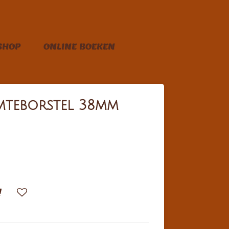
SHOP
ONLINE BOEKEN
teborstel 38mm