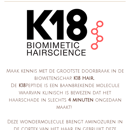
Maak kennis met de grootste doorbraak in de
biowetenschap,
K18 Hair.
De
K18
Peptide is een baanbrekende molecule
waarvan klinisch is
bewezen
dat het
haarschade in slechts
4 minuten
ongedaan
maakt!
Deze wondermolecule brengt aminozuren in
de cortex van het haar en gebruikt deze