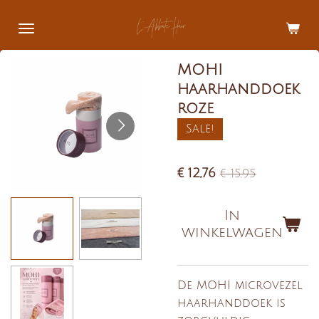
Ga
direct
naar
MOHI
de
hoofdinhoud
haarhanddoek
roze
Sale!
€ 12,76
€ 15,95
In
winkelwagen
De MOHI microvezel
haarhanddoek is